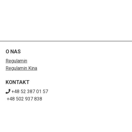
O NAS
Regulamin
Regulamin Kina
KONTAKT
+48 52 387 01 57
+48 502 937 838
sekretariat@sck-solec.com
POBIERZ SWOJE BILETY
Mapa strony