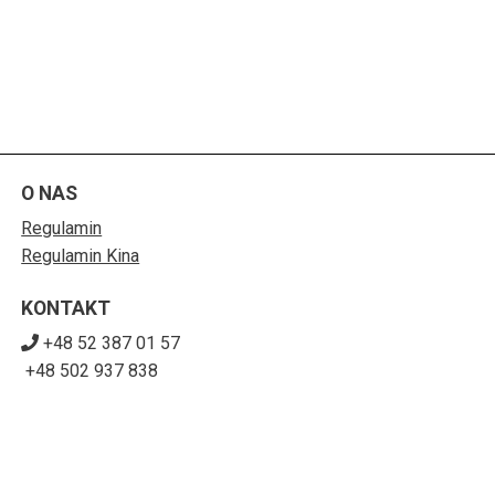
O NAS
Regulamin
Regulamin Kina
KONTAKT
+48 52 387 01 57
+48 502 937 838
sekretariat@sck-solec.com
POBIERZ SWOJE BILETY
Mapa strony