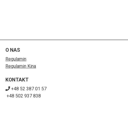
O NAS
Regulamin
Regulamin Kina
KONTAKT
+48 52 387 01 57
+48 502 937 838
sekretariat@sck-solec.com
POBIERZ SWOJE BILETY
Mapa strony