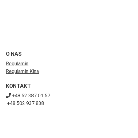
O NAS
Regulamin
Regulamin Kina
KONTAKT
+48 52 387 01 57
+48 502 937 838
sekretariat@sck-solec.com
POBIERZ SWOJE BILETY
Mapa strony